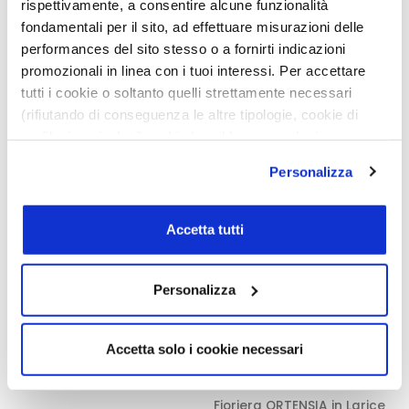
rispettivamente, a consentire alcune funzionalità
fondamentali per il sito, ad effettuare misurazioni delle
performances del sito stesso o a fornirti indicazioni
promozionali in linea con i tuoi interessi. Per accettare
tutti i cookie o soltanto quelli strettamente necessari
Vaso e sottovaso Vega –
Vaso e sottovaso Vega –
(rifiutando di conseguenza le altre tipologie, cookie di
11 l
25 l
profilazione inclusi) e chiudere il banner, seleziona
6,00
€
l’opzione desiderata qui sotto. Per selezionare solo
SCEGLI
Personalizza
alcune categorie di cookie o servizi, seleziona l’opzione
SCEGLI
«Personalizza». Per avere maggiori informazioni
consulta la
cookie policy
.
Accetta tutti
Personalizza
Accetta solo i cookie necessari
Fioriera ORTENSIA in Larice