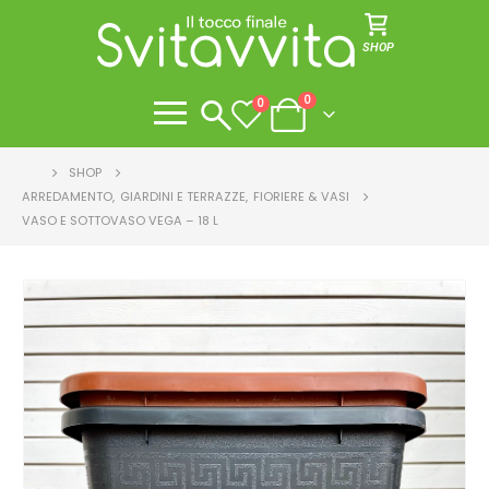
SHOP
0
0
CASA
SHOP
ARREDAMENTO
,
GIARDINI E TERRAZZE
,
FIORIERE & VASI
VASO E SOTTOVASO VEGA – 18 L